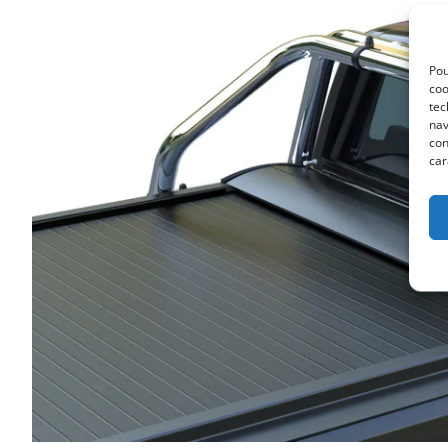
Pou
coo
tec
nav
con
car