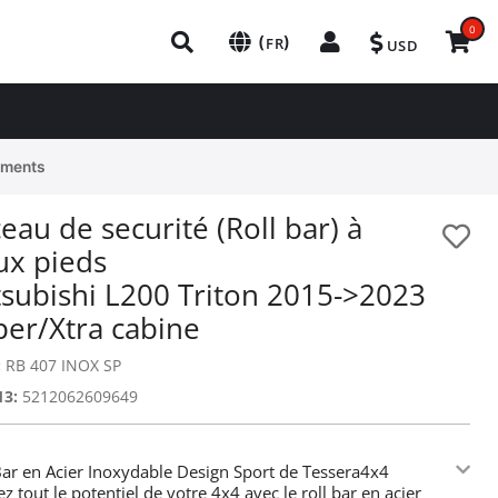
0
(
)
FR
USD
ements
eau de securité (Roll bar) à
ux pieds
tsubishi L200 Triton 2015->2023
per/Xtra cabine
:
RB 407 INOX SP
13:
5212062609649
Bar en Acier Inoxydable Design Sport de Tessera4x4
ez tout le potentiel de votre 4x4 avec le roll bar en acier