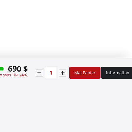
690 $
Maj Panier
Information
ix sans TVA 24%.