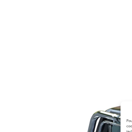
Pou
coo
tec