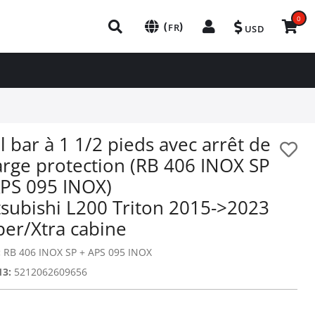
0
(
)
FR
USD
l bar à 1 1/2 pieds avec arrêt de
arge protection (RB 406 INOX SP
APS 095 INOX)
tsubishi L200 Triton 2015->2023
per/Xtra cabine
:
RB 406 INOX SP + APS 095 INOX
13:
5212062609656