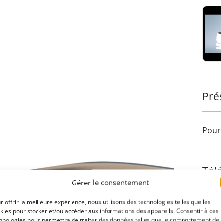
•
Gri
parti
nouve
infér
perme
Confo
risqu
bords
Pré
Ajout
terra
acces
Trans
Pour 
Tesse
sophi
Tél
Gérer le consentement
r offrir la meilleure expérience, nous utilisons des technologies telles que les
kies pour stocker et/ou accéder aux informations des appareils. Consentir à ces
hnologies nous permettra de traiter des données telles que le comportement de