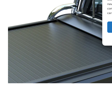
nav
con
car