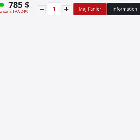
785 $
Maj Panier
Information
ix sans TVA 24%.