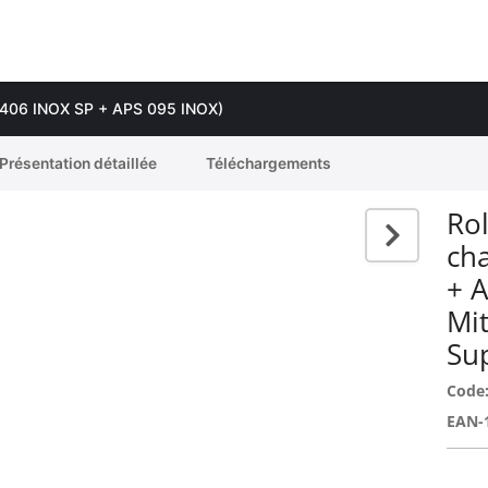
RB 406 INOX SP + APS 095 INOX)
Présentation détaillée
Téléchargements
Rol
ch
+ 
Mi
Su
Code
EAN-