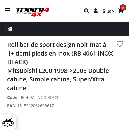
0
USD
Roll bar de sport design noir mat à
1+ demi pieds en inox (RB 4061 INOX
BLACK)
Mitsubishi L200 1998->2005 Double
cabine, Simple cabine, Super/Xtra
cabine
Code:
RB 4061 INOX BLACK
EAN-13:
5212062606617