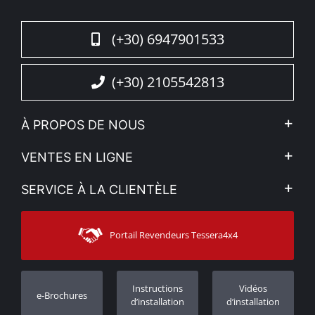
(+30) 6947901533
(+30) 2105542813
À PROPOS DE NOUS
L'entreprise
VENTES EN LIGNE
Politique de Confidentialité
Mon compte
SERVICE À LA CLIENTÈLE
Voir nos actualités
Méthodes de paiement
Sitemap
Contacter
Moyens d’expédition
Portail Revendeurs Tessera4x4
Assistance aux clients
Garantie
Suivi des commandes
Enregistrement de garantie
Instructions
Vidéos
e-Brochures
Concessionnaires
d’installation
d’installation