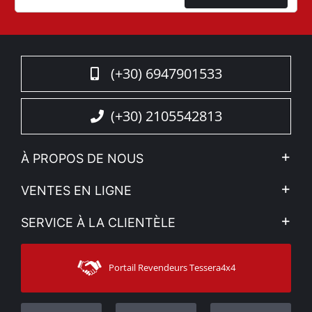
(+30) 6947901533
(+30) 2105542813
À PROPOS DE NOUS
L'entreprise
VENTES EN LIGNE
Politique de Confidentialité
Mon compte
SERVICE À LA CLIENTÈLE
Voir nos actualités
Méthodes de paiement
Sitemap
Contacter
Moyens d’expédition
Portail Revendeurs Tessera4x4
Assistance aux clients
Garantie
Suivi des commandes
Enregistrement de garantie