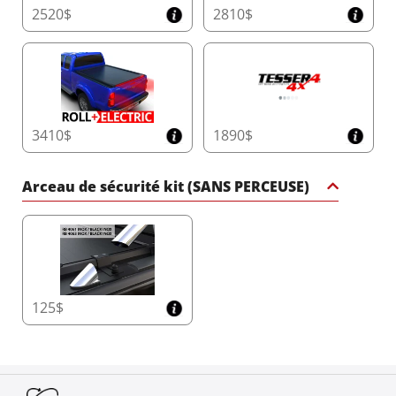
2520$
2810$
3410$
1890$
Arceau de sécurité kit (SANS PERCEUSE)
125$