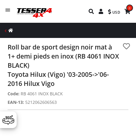
0
USD
Roll bar de sport design noir mat à
1+ demi pieds en inox (RB 4061 INOX
BLACK)
Toyota Hilux (Vigo) '03-2005->'06-
2016 Hilux Vigo
Code:
RB 4061 INOX BLACK
EAN-13:
5212062606563