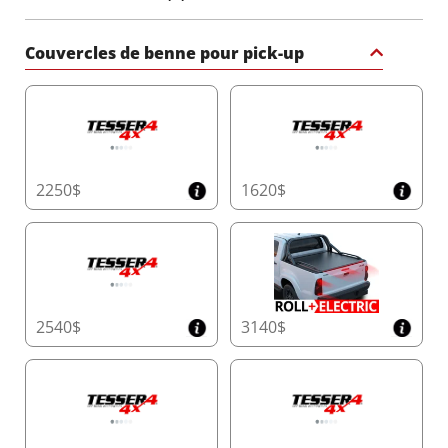
et ISO 14001:2015, vous offrant un produit conçu
pour résister à l’épreuve du temps et des éléments.
Couvercles de benne pour pick-up
Transformez votre camion avec le roll bar sport noir
mat de Tessera4x4 – une déclaration de force, de
sécurité et de sophistication pour votre 4x4.
2250$
1620$
2540$
3140$