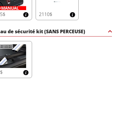
45$
2110$
au de sécurité kit (SANS PERCEUSE)
5$