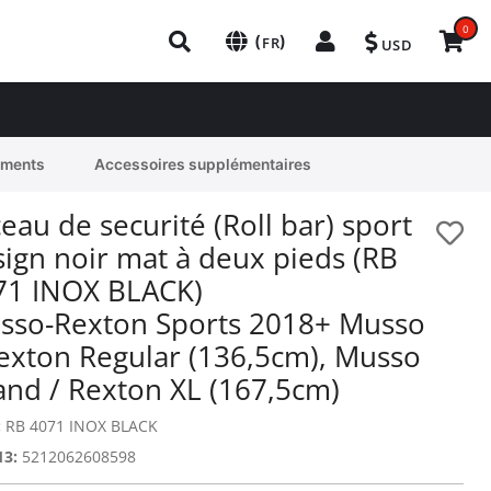
0
(
)
FR
USD
ements
Accessoires supplémentaires
eau de securité (Roll bar) sport
ign noir mat à deux pieds (RB
71 INOX BLACK)
sso-Rexton Sports 2018+ Musso
Rexton Regular (136,5cm), Musso
and / Rexton XL (167,5cm)
:
RB 4071 INOX BLACK
13:
5212062608598