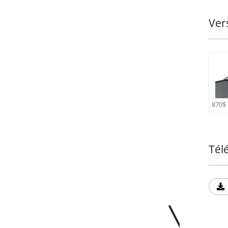
l'épr
Ver
Trans
mate 
de so
870$
Tél