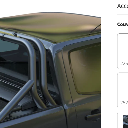
Acc
Couv
22
25