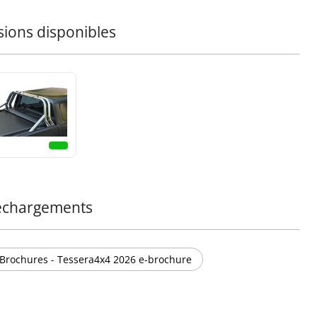
euve du temps et aux éléments.
sions disponibles
formez votre camion avec la barre de roll sportive noire
de Tessera4x4 – une déclaration de force, de sécurité et
phistication pour votre 4x4.
échargements
Brochures - Tessera4x4 2026 e-brochure