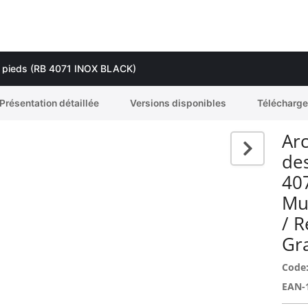
ux pieds (RB 4071 INOX BLACK)
Présentation détaillée
Versions disponibles
Télécharg
Arc
des
40
Mu
/ 
Gr
Code
EAN-