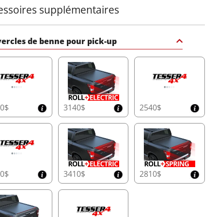
essoires supplémentaires
ercles de benne pour pick-up
50$
3140$
2540$
20$
3410$
2810$