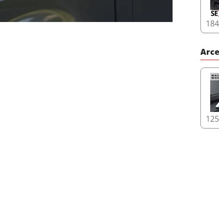
18
Arce
12