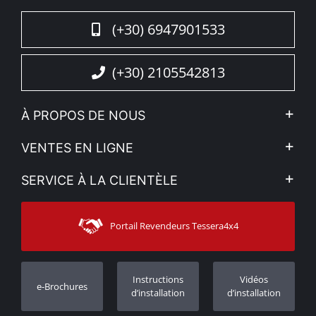
4x4.
(+30) 6947901533
(+30) 2105542813
À PROPOS DE NOUS
L'entreprise
VENTES EN LIGNE
Politique de Confidentialité
Mon compte
SERVICE À LA CLIENTÈLE
Voir nos actualités
Méthodes de paiement
Sitemap
Contacter
Moyens d’expédition
Portail Revendeurs Tessera4x4
Assistance aux clients
Garantie
Suivi des commandes
Enregistrement de garantie
Instructions
Vidéos
e-Brochures
Concessionnaires
d’installation
d’installation