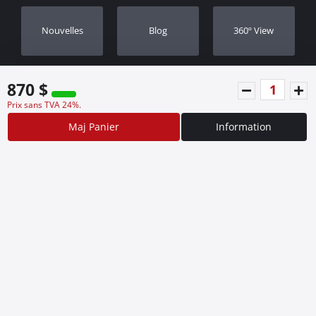
Nouvelles
Blog
360º View
870 $
Prix sans TVA 24%.
Maj Panier
Information
©2026 Designed by
Synectics
Conditions d'utilisation
Cookies
Politique de Confidentialité