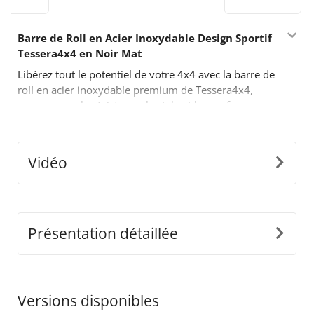
Barre de Roll en Acier Inoxydable Design Sportif
Tessera4x4 en Noir Mat
Libérez tout le potentiel de votre 4x4 avec la barre de
roll en acier inoxydable premium de Tessera4x4,
conçue pour la résistance, le style et les performances.
Avec son design audacieux inspiré du sport, cette
barre de roll à deux jambes est fabriquée pour ceux
qui exigent plus de leur équipement tout-terrain.
Vidéo
Caractéristiques Principales :
•
Construction Durable en Acier Inoxydable :
Fabriquée en tubes d'acier inoxydable de Ø65mm,
cette barre de roll est conçue pour résister à des
Présentation détaillée
conditions difficiles tout en offrant une apparence
moderne et élégante.
•
Adaptabilité de Précision :
Notre design innovant
détaché s'ajuste parfaitement aux dimensions de la
Versions disponibles
benne de votre camion, garantissant une installation