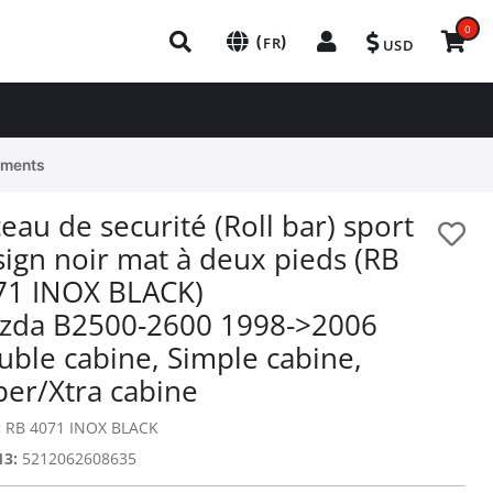
0
(
)
FR
USD
ements
eau de securité (Roll bar) sport
ign noir mat à deux pieds (RB
71 INOX BLACK)
zda B2500-2600 1998->2006
uble cabine, Simple cabine,
per/Xtra cabine
:
RB 4071 INOX BLACK
13:
5212062608635