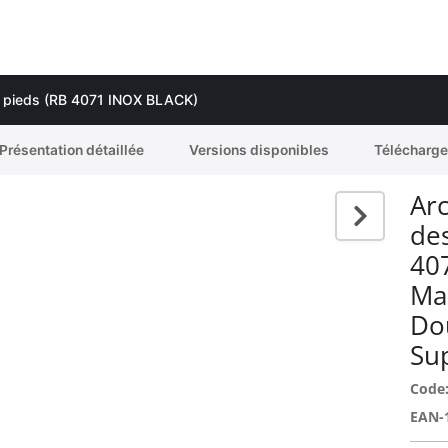
ux pieds (RB 4071 INOX BLACK)
Présentation détaillée
Versions disponibles
Télécharg
Arc
des
40
Ma
Do
Su
Code
EAN-