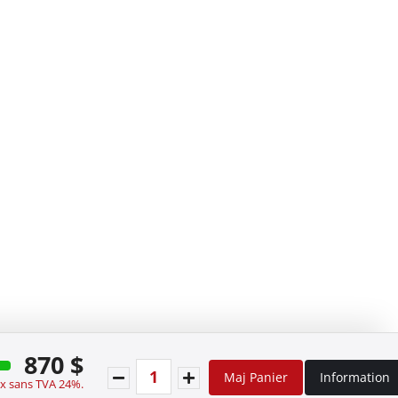
870 $
Maj Panier
Information
ix sans TVA 24%.