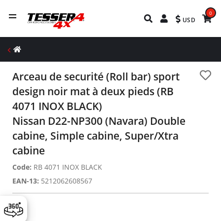
0
USD
Arceau de securité (Roll bar) sport
design noir mat à deux pieds (RB
4071 INOX BLACK)
Nissan D22-NP300 (Navara) Double
cabine, Simple cabine, Super/Xtra
cabine
Code:
RB 4071 INOX BLACK
EAN-13:
5212062608567