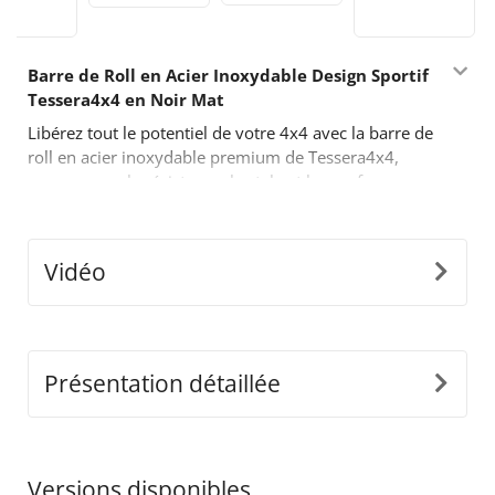
Barre de Roll en Acier Inoxydable Design Sportif
Tessera4x4 en Noir Mat
Libérez tout le potentiel de votre 4x4 avec la barre de
roll en acier inoxydable premium de Tessera4x4,
conçue pour la résistance, le style et les performances.
Avec son design audacieux inspiré du sport, cette
barre de roll à deux jambes est fabriquée pour ceux
qui exigent plus de leur équipement tout-terrain.
Vidéo
Caractéristiques Principales :
•
Construction Durable en Acier Inoxydable :
Fabriquée en tubes d'acier inoxydable de Ø65mm,
cette barre de roll est conçue pour résister à des
Présentation détaillée
conditions difficiles tout en offrant une apparence
moderne et élégante.
•
Adaptabilité de Précision :
Notre design innovant
détaché s'ajuste parfaitement aux dimensions de la
Versions disponibles