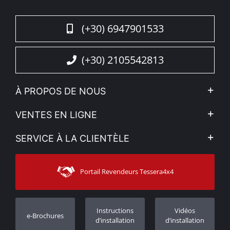
de force, de sécurité et de sophistication pour votre
4x4.
(+30) 6947901533
(+30) 2105542813
À PROPOS DE NOUS
L'entreprise
VENTES EN LIGNE
Politique de Confidentialité
Mon compte
SERVICE À LA CLIENTÈLE
Voir nos actualités
Méthodes de paiement
Sitemap
Contacter
Moyens d’expédition
Portail Revendeurs Tessera4x4
Assistance aux clients
Garantie
Suivi des commandes
Enregistrement de garantie
Instructions
Vidéos
e-Brochures
Concessionnaires
d’installation
d’installation