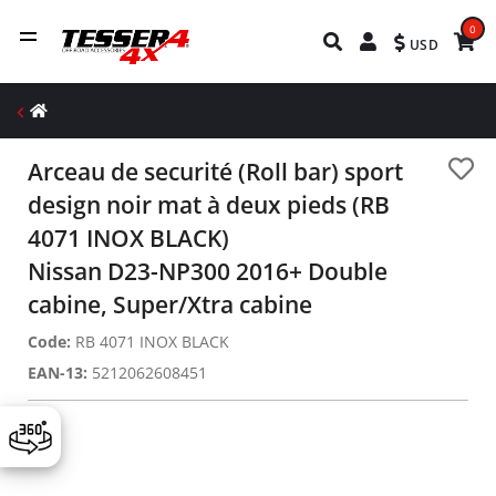
0
USD
Arceau de securité (Roll bar) sport
design noir mat à deux pieds (RB
4071 INOX BLACK)
Nissan D23-NP300 2016+ Double
cabine, Super/Xtra cabine
Code:
RB 4071 INOX BLACK
EAN-13:
5212062608451