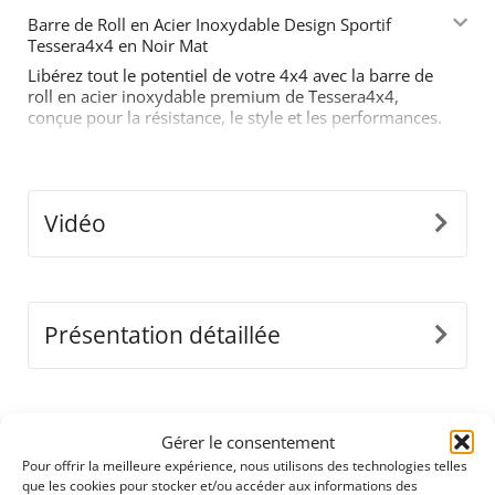
Barre de Roll en Acier Inoxydable Design Sportif
Tessera4x4 en Noir Mat
Libérez tout le potentiel de votre 4x4 avec la barre de
roll en acier inoxydable premium de Tessera4x4,
conçue pour la résistance, le style et les performances.
Avec son design audacieux inspiré du sport, cette
barre de roll à deux jambes est fabriquée pour ceux
qui exigent plus de leur équipement tout-terrain.
Caractéristiques Principales :
Vidéo
•
Construction Durable en Acier Inoxydable :
Fabriquée en tubes d'acier inoxydable de Ø65mm,
cette barre de roll est conçue pour résister à des
conditions difficiles tout en offrant une apparence
moderne et élégante.
Présentation détaillée
•
Adaptabilité de Précision :
Notre design innovant
détaché s'ajuste parfaitement aux dimensions de la
benne de votre camion, garantissant une installation
sécurisée et sans couture.
Versions disponibles
Gérer le consentement
•
Construction de Support en Une Seule Pièce :
Pour offrir la meilleure expérience, nous utilisons des technologies telles
Conçues pour supporter des charges lourdes, les
que les cookies pour stocker et/ou accéder aux informations des
jambes sont fusionnées en une seule pièce pour une