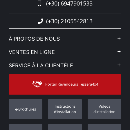
(+30) 6947901533
(+30) 2105542813
À PROPOS DE NOUS
L'entreprise
VENTES EN LIGNE
Politique de Confidentialité
Mon compte
SERVICE À LA CLIENTÈLE
Voir nos actualités
Méthodes de paiement
Sitemap
Contacter
Moyens d’expédition
Portail Revendeurs Tessera4x4
Assistance aux clients
Garantie
Suivi des commandes
Enregistrement de garantie
Instructions
Vidéos
e-Brochures
Concessionnaires
d’installation
d’installation