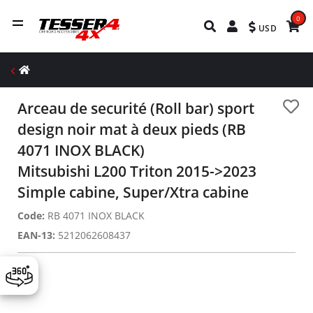
0
USD
Arceau de securité (Roll bar) sport
design noir mat à deux pieds (RB
4071 INOX BLACK)
Mitsubishi L200 Triton 2015->2023
Simple cabine, Super/Xtra cabine
Code:
RB 4071 INOX BLACK
EAN-13:
5212062608437