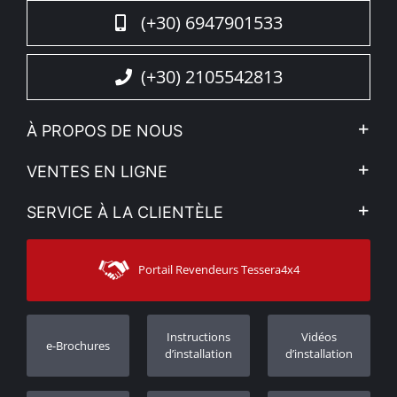
(+30) 6947901533
(+30) 2105542813
À PROPOS DE NOUS
L'entreprise
VENTES EN LIGNE
Politique de Confidentialité
Mon compte
SERVICE À LA CLIENTÈLE
Voir nos actualités
Méthodes de paiement
Sitemap
Contacter
Moyens d’expédition
Portail Revendeurs Tessera4x4
Assistance aux clients
Garantie
Suivi des commandes
Enregistrement de garantie
Instructions
Vidéos
e-Brochures
Concessionnaires
d’installation
d’installation