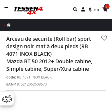
0
USD
Arceau de securité (Roll bar) sport
design noir mat à deux pieds (RB
4071 INOX BLACK)
Mazda BT 50 2012+ Double cabine,
Simple cabine, Super/Xtra cabine
Code:
RB 4071 INOX BLACK
EAN-13:
5212062608673