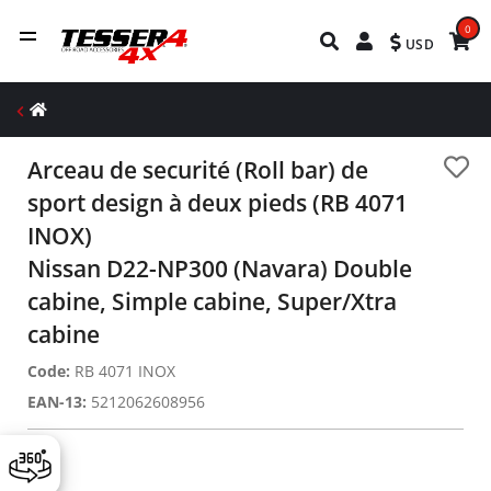
0
USD
Arceau de securité (Roll bar) de
sport design à deux pieds (RB 4071
INOX)
Nissan D22-NP300 (Navara) Double
cabine, Simple cabine, Super/Xtra
cabine
Code:
RB 4071 INOX
EAN-13:
5212062608956