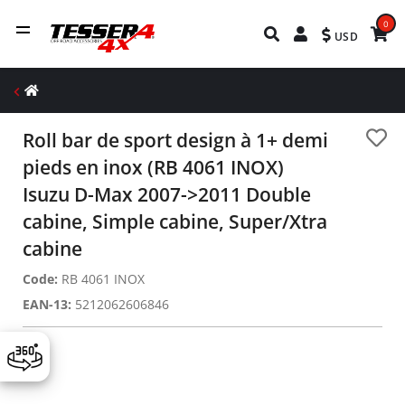
0
USD
Roll bar de sport design à 1+ demi
pieds en inox (RB 4061 INOX)
Isuzu D-Max 2007->2011 Double
cabine, Simple cabine, Super/Xtra
cabine
Code:
RB 4061 INOX
EAN-13:
5212062606846