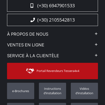
(+30) 6947901533
(+30) 2105542813
À PROPOS DE NOUS
L'entreprise
VENTES EN LIGNE
Politique de Confidentialité
Mon compte
SERVICE À LA CLIENTÈLE
Voir nos actualités
Méthodes de paiement
Sitemap
Contacter
Moyens d’expédition
Portail Revendeurs Tessera4x4
Assistance aux clients
Garantie
Suivi des commandes
Enregistrement de garantie
Instructions
Vidéos
e-Brochures
Concessionnaires
d’installation
d’installation