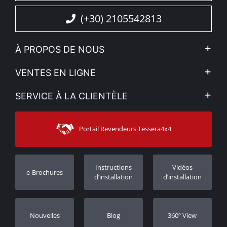
(+30) 2105542813
À PROPOS DE NOUS
L'entreprise
VENTES EN LIGNE
Politique de Confidentialité
Mon compte
SERVICE À LA CLIENTÈLE
Voir nos actualités
Méthodes de paiement
Sitemap
Contacter
Moyens d’expédition
Portail Revendeurs Tessera4x4
Assistance aux clients
Garantie
Suivi des commandes
Enregistrement de garantie
Instructions
Vidéos
e-Brochures
Concessionnaires
d’installation
d’installation
Nouvelles
Blog
360º View