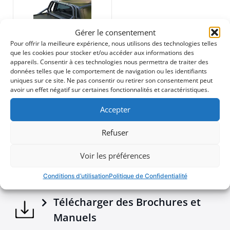
résistance et une durabilité inégalées dans des
conditions de forte contrainte.
•
Compatibilité avec les Phares Antibrouillard :
Gérer le consentement
Équipé d’une plaque personnalisée en acier
870$
Pour offrir la meilleure expérience, nous utilisons des technologies telles
inoxydable, prête à accueillir un éclairage
que les cookies pour stocker et/ou accéder aux informations des
supplémentaire, assurant une visibilité renforcée lors
appareils. Consentir à ces technologies nous permettra de traiter des
données telles que le comportement de navigation ou les identifiants
de chaque aventure.
uniques sur ce site. Ne pas consentir ou retirer son consentement peut
Téléchargements
•
Sécurité Renforcée :
Conçu pour protéger votre
avoir un effet négatif sur certaines fonctionnalités et caractéristiques.
cabine en cas de retournement, ce roll bar offre une
sécurité fiable tout en ajoutant du style.
Accepter
Brochures - Tessera4x4 2026 e-brochure
Refuser
Ajoutez une pièce exceptionnelle à votre équipement
tout-terrain avec cet ajout à la gamme Tessera4x4,
Voir les préférences
reconnue pour ses accessoires 4x4 premium, durables
Configurer votre véhicule
et robustes.
Conditions d’utilisation
Politique de Confidentialité
Transformez votre camion avec le roll bar sportif de
Tessera4x4 – une déclaration de force, de sécurité et
Télécharger des Brochures et
de sophistication pour votre 4x4.
Manuels