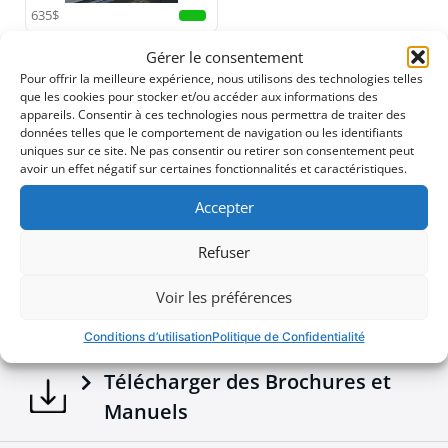
cabine en cas de retournement, ce roll bar allie
635$
sécurité fiable et style.
Gérer le consentement
Ajoutez une pièce exceptionnelle à votre équipement
Pour offrir la meilleure expérience, nous utilisons des technologies telles
tout-terrain avec cette nouvelle addition à la gamme
que les cookies pour stocker et/ou accéder aux informations des
Téléchargements
Tessera4x4, connue pour ses accessoires 4x4
appareils. Consentir à ces technologies nous permettra de traiter des
données telles que le comportement de navigation ou les identifiants
premium, durables et robustes.
uniques sur ce site. Ne pas consentir ou retirer son consentement peut
avoir un effet négatif sur certaines fonctionnalités et caractéristiques.
Brochures - Ford e-brochure
Accepter
Brochures - Tessera4x4 2026 e-brochure
Refuser
Voir les préférences
Configurer votre véhicule
Conditions d’utilisation
Politique de Confidentialité
Télécharger des Brochures et
Manuels