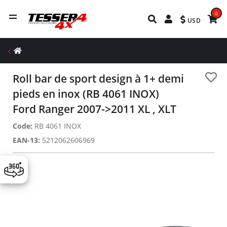
0
USD
Roll bar de sport design à 1+ demi
pieds en inox (RB 4061 INOX)
Ford Ranger 2007->2011 XL , XLT
Code:
RB 4061 INOX
EAN-13:
5212062606969