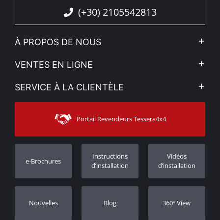
(+30) 2105542813
À PROPOS DE NOUS
L'entreprise
VENTES EN LIGNE
Politique de Confidentialité
Mon compte
SERVICE À LA CLIENTÈLE
Voir nos actualités
Méthodes de paiement
Sitemap
Contacter
Moyens d’expédition
Portail Revendeurs Tessera4x4
Assistance aux clients
Garantie
Suivi des commandes
Enregistrement de garantie
Instructions
Vidéos
e-Brochures
Concessionnaires
d’installation
d’installation
Nouvelles
Blog
360º View