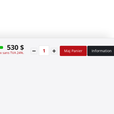
530 $
Maj Panier
Information
ix sans TVA 24%.