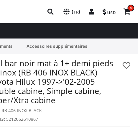
0
(
)
FR
USD
ements
Accessoires supplémentaires
l bar noir mat à 1+ demi pieds
 inox (RB 406 INOX BLACK)
yota Hilux 1997->'02-2005
uble cabine, Simple cabine,
per/Xtra cabine
:
RB 406 INOX BLACK
13:
5212062610867