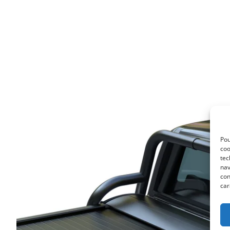
Pou
coo
tec
nav
con
car