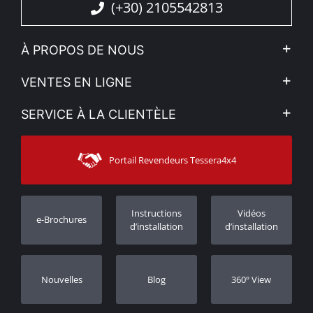
(+30) 2105542813
À PROPOS DE NOUS
L'entreprise
VENTES EN LIGNE
Politique de Confidentialité
Mon compte
SERVICE À LA CLIENTÈLE
Voir nos actualités
Méthodes de paiement
Sitemap
Contacter
Moyens d’expédition
Portail Revendeurs Tessera4x4
Assistance aux clients
Garantie
Suivi des commandes
Enregistrement de garantie
Instructions
Vidéos
e-Brochures
Concessionnaires
d’installation
d’installation
Nouvelles
Blog
360º View