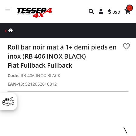
0
USD
Roll bar noir mat à 1+ demi pieds en
inox (RB 406 INOX BLACK)
Fiat Fullback Fullback
Code:
RB 406 INOX BLACK
EAN-13:
5212062610812