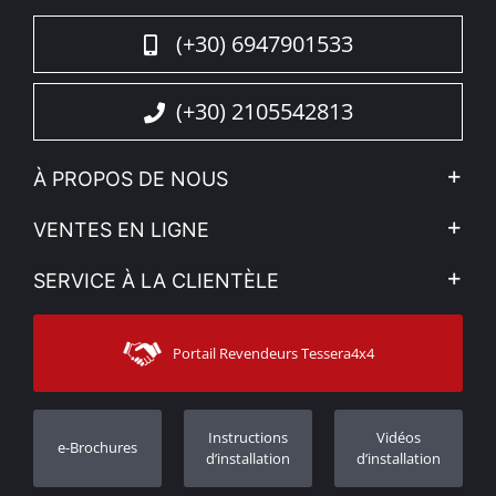
4x4.
(+30) 6947901533
(+30) 2105542813
À PROPOS DE NOUS
L'entreprise
VENTES EN LIGNE
Politique de Confidentialité
Mon compte
SERVICE À LA CLIENTÈLE
Voir nos actualités
Méthodes de paiement
Sitemap
Contacter
Moyens d’expédition
Portail Revendeurs Tessera4x4
Assistance aux clients
Garantie
Suivi des commandes
Enregistrement de garantie
Instructions
Vidéos
e-Brochures
Concessionnaires
d’installation
d’installation