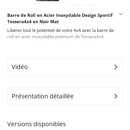
Barre de Roll en Acier Inoxydable Design Sportif
Tessera4x4 en Noir Mat
Libérez tout le potentiel de votre 4x4 avec la barre de
roll en acier inoxydable premium de Tessera4x4,
conçue pour la résistance, le style et les performances.
Avec son design audacieux inspiré du sport, cette
barre de roll à deux jambes est fabriquée pour ceux
qui exigent plus de leur équipement tout-terrain.
Vidéo
Caractéristiques Principales :
•
Construction Durable en Acier Inoxydable :
Fabriquée en tubes d'acier inoxydable de Ø65mm,
cette barre de roll est conçue pour résister à des
Présentation détaillée
conditions difficiles tout en offrant une apparence
moderne et élégante.
•
Adaptabilité de Précision :
Notre design innovant
détaché s'ajuste parfaitement aux dimensions de la
Versions disponibles
benne de votre camion, garantissant une installation