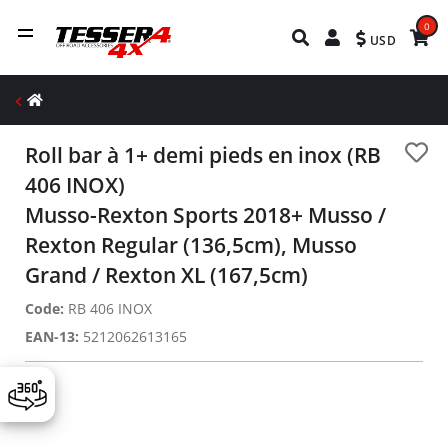
0
USD
Roll bar à 1+ demi pieds en inox (RB
406 INOX)
Musso-Rexton Sports 2018+ Musso /
Rexton Regular (136,5cm), Musso
Grand / Rexton XL (167,5cm)
Code:
RB 406 INOX
EAN-13:
5212062613165