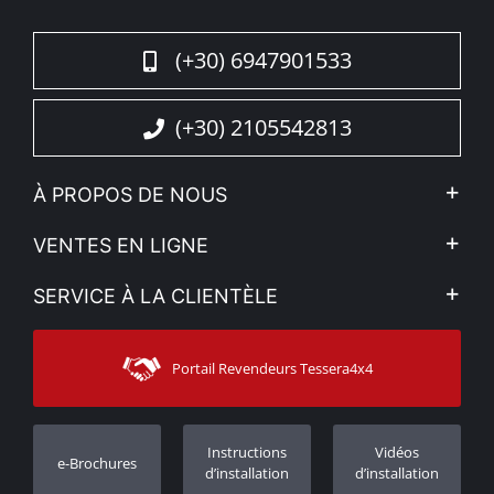
(+30) 6947901533
(+30) 2105542813
À PROPOS DE NOUS
L'entreprise
VENTES EN LIGNE
Politique de Confidentialité
Mon compte
SERVICE À LA CLIENTÈLE
Voir nos actualités
Méthodes de paiement
Sitemap
Contacter
Moyens d’expédition
Portail Revendeurs Tessera4x4
Assistance aux clients
Garantie
Suivi des commandes
Enregistrement de garantie
Instructions
Vidéos
e-Brochures
Concessionnaires
d’installation
d’installation