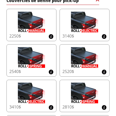
Couvercles de benne pour pick-up
2250$
3140$
2540$
2520$
3410$
2810$