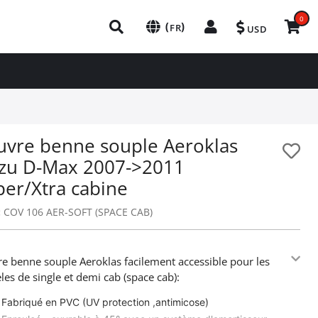
0
(
)
FR
USD
uvre benne souple Aeroklas
uzu D-Max 2007->2011
per/Xtra cabine
:
COV 106 AER-SOFT (SPACE CAB)
e benne souple Aeroklas facilement accessible pour les
es de single et demi cab (space cab):
Fabriqué en PVC (UV protection ,antimicose)