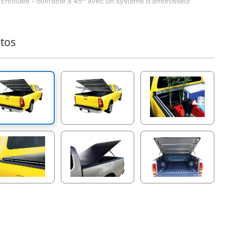
Enrouleé - ouvrable à 45° avec un système d'amortisseur
évolué- montage sans perçage
Doté de 4 barres en aluminium
Montage en 30 min
tos
Système de verrouillage robuste et facile
Poids du couvercle 16 Kg
Protection de la carrosserie et du charge des conditions
climatologiques
Contribution au meilleur comportement routier du véhicule
même à grande vitesse grâce à la fermeture de la
carrosserie qui se comporte comme un long bequet.
Diminution considérable du carburant.
oduit 4X4 de plus qui vient s'ajouter dans la gamme déjà
ie des accessoires Tessera4x4.