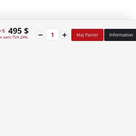
495 $
 $
Maj Panier
Information
ix sans TVA 24%.