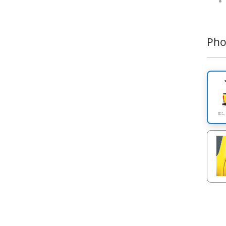
Pho
Un pr
réuss