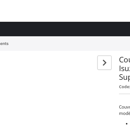
ents
Co
Is
Su
Code
Couvr
modèl