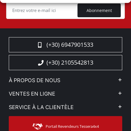
Cookie
Abonnement
(+30) 6947901533
(+30) 2105542813
À PROPOS DE NOUS
L'entreprise
VENTES EN LIGNE
Politique de Confidentialité
Mon compte
SERVICE À LA CLIENTÈLE
Voir nos actualités
Méthodes de paiement
Sitemap
Contacter
Moyens d’expédition
Portail Revendeurs Tessera4x4
Assistance aux clients
Garantie