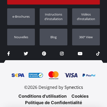
Suivi des commandes
Enregistrement de garantie
Instructions
Vidéos
e-Brochures
Concessionnaires
d’installation
d’installation
Nouvelles
Blog
360º View
©2026 Designed by
Synectics
Conditions d'utilisation
Cookies
Politique de Confidentialité