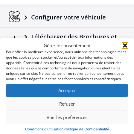
Transfère les signaux électroniques des feux du
véhicule à la remorque.
Adaptable sur tous les camions / remorques.
Configurer votre véhicule
Fabriqué selon les normes européennes.
Un produit 4X4 de plus qui vient s'ajouter dans la
Télécharger des Brochures et
gamme déjà réussie des accessoires Tessera4x4.
Manuels
Gérer le consentement
Pour offrir la meilleure expérience, nous utilisons des technologies telles
que les cookies pour stocker et/ou accéder aux informations des
appareils. Consentir à ces technologies nous permettra de traiter des
Nouvelles de l'Entreprise
données telles que le comportement de navigation ou les identifiants
uniques sur ce site. Ne pas consentir ou retirer son consentement peut
avoir un effet négatif sur certaines fonctionnalités et caractéristiques.
Offres spéciales
Accepter
Refuser
Vous ne voulez pas manquer une
Voir les préférences
User
occasion
ID
Conditions d’utilisation
Politique de Confidentialité