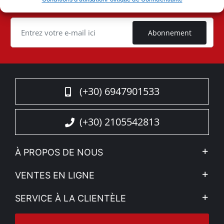
occasion
ID
Cookie
Abonnement
(+30) 6947901533
(+30) 2105542813
À PROPOS DE NOUS
L'entreprise
VENTES EN LIGNE
Politique de Confidentialité
Mon compte
SERVICE À LA CLIENTÈLE
Voir nos actualités
Méthodes de paiement
Sitemap
Contacter
Moyens d’expédition