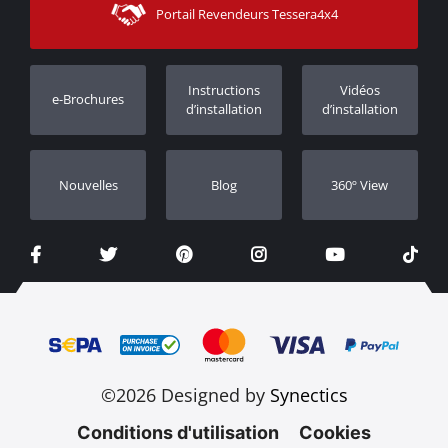
Portail Revendeurs Tessera4x4
Assistance aux clients
Garantie
Suivi des commandes
Enregistrement de garantie
Instructions
Vidéos
e-Brochures
Concessionnaires
d’installation
d’installation
Nouvelles
Blog
360º View
©2026 Designed by
Synectics
Conditions d'utilisation
Cookies