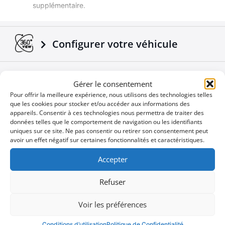
supplémentaire.
Transfère les signaux électroniques des feux du
véhicule à la remorque.
Adaptable sur tous les camions / remorques.
Configurer votre véhicule
Fabriqué selon les normes européennes.
Un produit 4X4 de plus qui vient s'ajouter dans la
Télécharger des Brochures et
gamme déjà réussie des accessoires Tessera4x4.
Gérer le consentement
Manuels
Pour offrir la meilleure expérience, nous utilisons des technologies telles
que les cookies pour stocker et/ou accéder aux informations des
appareils. Consentir à ces technologies nous permettra de traiter des
données telles que le comportement de navigation ou les identifiants
Nouvelles de l'Entreprise
uniques sur ce site. Ne pas consentir ou retirer son consentement peut
avoir un effet négatif sur certaines fonctionnalités et caractéristiques.
Offres spéciales
Accepter
Refuser
Voir les préférences
Vous ne voulez pas manquer une
User
Conditions d’utilisation
Politique de Confidentialité