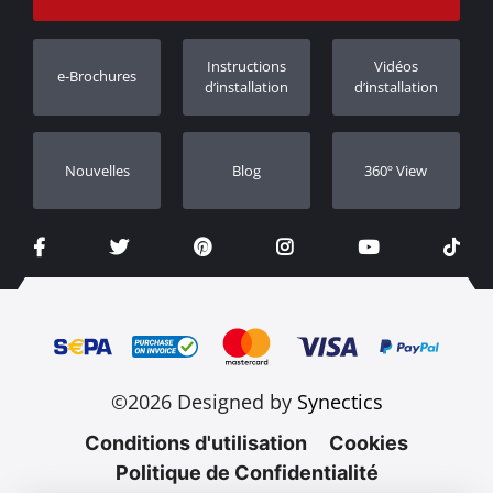
Suivi des commandes
Enregistrement de garantie
Instructions
Vidéos
e-Brochures
Concessionnaires
d’installation
d’installation
Nouvelles
Blog
360º View
©2026 Designed by
Synectics
Conditions d'utilisation
Cookies
Politique de Confidentialité