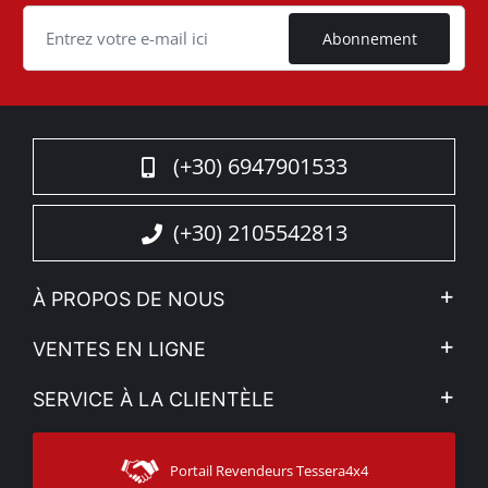
Cookie
Abonnement
(+30) 6947901533
(+30) 2105542813
À PROPOS DE NOUS
L'entreprise
VENTES EN LIGNE
Politique de Confidentialité
Mon compte
SERVICE À LA CLIENTÈLE
Voir nos actualités
Méthodes de paiement
Sitemap
Contacter
Moyens d’expédition
Portail Revendeurs Tessera4x4
Assistance aux clients
Garantie