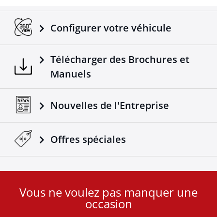
Transfère les signaux électroniques des feux du
véhicule à la remorque.
Adaptable sur tous les camions / remorques.
Configurer votre véhicule
Fabriqué selon les normes européennes.
Un produit 4X4 de plus qui vient s'ajouter dans la
Télécharger des Brochures et
gamme déjà réussie des accessoires Tessera4x4.
Manuels
Nouvelles de l'Entreprise
Offres spéciales
Vous ne voulez pas manquer une
User
occasion
ID