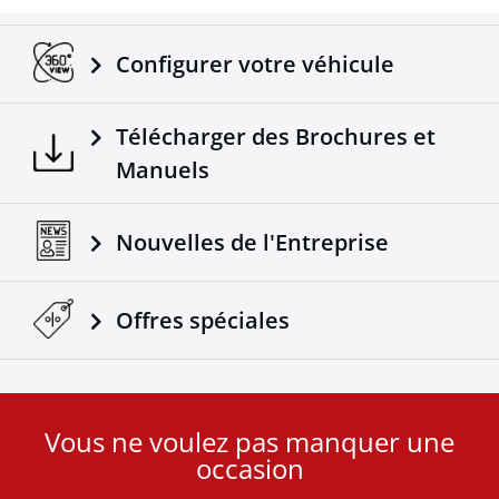
Transfère les signaux électroniques des feux du
véhicule à la remorque.
Adaptable sur tous les camions / remorques.
Configurer votre véhicule
Fabriqué selon les normes européennes.
Un produit 4X4 de plus qui vient s'ajouter dans la
Télécharger des Brochures et
gamme déjà réussie des accessoires Tessera4x4.
Manuels
Nouvelles de l'Entreprise
Offres spéciales
Vous ne voulez pas manquer une
User
occasion
ID