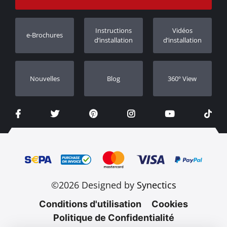
Suivi des commandes
Enregistrement de garantie
Instructions
Vidéos
e-Brochures
Concessionnaires
d’installation
d’installation
Nouvelles
Blog
360º View
©2026 Designed by
Synectics
Conditions d'utilisation
Cookies
Politique de Confidentialité