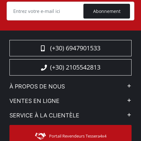
Cookie
Abonnement
(+30) 6947901533
(+30) 2105542813
À PROPOS DE NOUS
L'entreprise
VENTES EN LIGNE
Politique de Confidentialité
Mon compte
SERVICE À LA CLIENTÈLE
Voir nos actualités
Méthodes de paiement
Sitemap
Contacter
Moyens d’expédition
Portail Revendeurs Tessera4x4
Assistance aux clients
Garantie