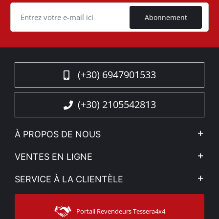
Cookie
Abonnement
(+30) 6947901533
(+30) 2105542813
À PROPOS DE NOUS
L'entreprise
VENTES EN LIGNE
Politique de Confidentialité
Mon compte
SERVICE À LA CLIENTÈLE
Voir nos actualités
Méthodes de paiement
Sitemap
Contacter
Moyens d’expédition
Portail Revendeurs Tessera4x4
Assistance aux clients
Garantie