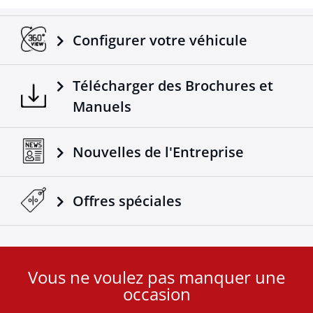
Transfère les signaux électroniques des feux du
véhicule à la remorque.
Adaptable sur tous les camions / remorques.
Configurer votre véhicule
Fabriqué selon les normes européennes.
Un produit 4X4 de plus qui vient s'ajouter dans la
Télécharger des Brochures et
gamme déjà réussie des accessoires Tessera4x4.
Manuels
Nouvelles de l'Entreprise
Offres spéciales
Vous ne voulez pas manquer une
User
occasion
ID