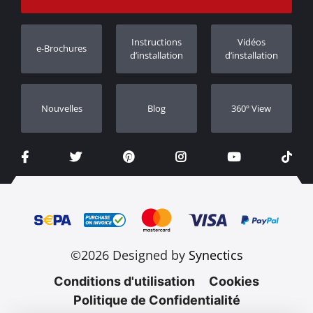
Suivi des commandes
Enregistrement de garantie
Instructions
Vidéos
e-Brochures
Concessionnaires
d’installation
d’installation
Nouvelles
Blog
360º View
©2026 Designed by
Synectics
Conditions d'utilisation
Cookies
Politique de Confidentialité