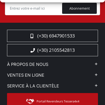
Cookie
Abonnement
(+30) 6947901533
(+30) 2105542813
À PROPOS DE NOUS
L'entreprise
VENTES EN LIGNE
Politique de Confidentialité
Mon compte
SERVICE À LA CLIENTÈLE
Voir nos actualités
Méthodes de paiement
Sitemap
Contacter
Moyens d’expédition
Portail Revendeurs Tessera4x4
Assistance aux clients
Garantie