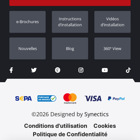
Suivi des commandes
Enregistrement de garantie
Instructions
Vidéos
e-Brochures
Concessionnaires
d’installation
d’installation
Nouvelles
Blog
360º View
©2026 Designed by
Synectics
Conditions d'utilisation
Cookies
Politique de Confidentialité