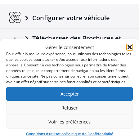
Transfère les signaux électroniques des feux du
véhicule à la remorque.
Adaptable sur tous les camions / remorques.
Configurer votre véhicule
Fabriqué selon les normes européennes.
Un produit 4X4 de plus qui vient s'ajouter dans la
Télécharger des Brochures et
gamme déjà réussie des accessoires Tessera4x4.
Manuels
Gérer le consentement
Pour offrir la meilleure expérience, nous utilisons des technologies telles
que les cookies pour stocker et/ou accéder aux informations des
appareils. Consentir à ces technologies nous permettra de traiter des
Nouvelles de l'Entreprise
données telles que le comportement de navigation ou les identifiants
uniques sur ce site. Ne pas consentir ou retirer son consentement peut
avoir un effet négatif sur certaines fonctionnalités et caractéristiques.
Offres spéciales
Accepter
Refuser
Vous ne voulez pas manquer une
Voir les préférences
User
occasion
ID
Conditions d’utilisation
Politique de Confidentialité