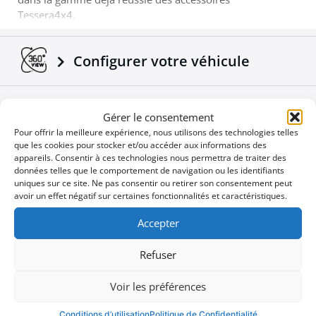
Tessera4x4.
Configurer votre véhicule
Télécharger des Brochures et
Gérer le consentement
Manuels
Pour offrir la meilleure expérience, nous utilisons des technologies telles
que les cookies pour stocker et/ou accéder aux informations des
appareils. Consentir à ces technologies nous permettra de traiter des
données telles que le comportement de navigation ou les identifiants
Nouvelles de l'Entreprise
uniques sur ce site. Ne pas consentir ou retirer son consentement peut
avoir un effet négatif sur certaines fonctionnalités et caractéristiques.
Offres spéciales
Accepter
Refuser
Voir les préférences
Vous ne voulez pas manquer une
User
Conditions d’utilisation
Politique de Confidentialité