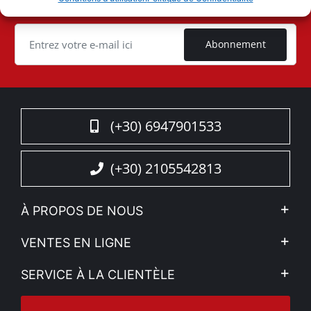
occasion
ID
Cookie
Abonnement
(+30) 6947901533
(+30) 2105542813
À PROPOS DE NOUS
L'entreprise
VENTES EN LIGNE
Politique de Confidentialité
Mon compte
SERVICE À LA CLIENTÈLE
Voir nos actualités
Méthodes de paiement
Sitemap
Contacter
Moyens d’expédition