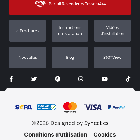
Portail Revendeurs Tessera4x4
Assistance aux clients
Garantie
Suivi des commandes
Enregistrement de garantie
Instructions
Vidéos
e-Brochures
Concessionnaires
d’installation
d’installation
Nouvelles
Blog
360º View
©2026 Designed by
Synectics
Conditions d'utilisation
Cookies