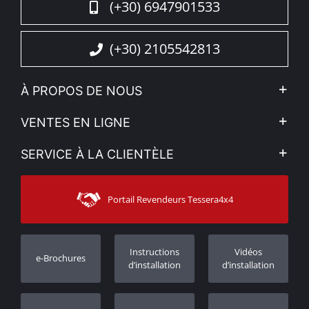
(+30) 6947901533
(+30) 2105542813
À PROPOS DE NOUS
L'entreprise
VENTES EN LIGNE
Politique de Confidentialité
Mon compte
SERVICE À LA CLIENTÈLE
Voir nos actualités
Méthodes de paiement
Sitemap
Contacter
Moyens d’expédition
Portail Revendeurs Tessera4x4
Assistance aux clients
Garantie
Suivi des commandes
Enregistrement de garantie
Instructions
Vidéos
e-Brochures
Concessionnaires
d’installation
d’installation