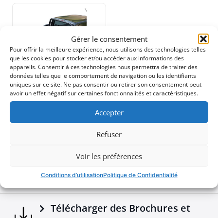
supporter de lourdes charges, les pieds sont fusionnés
en une seule pièce pour une résistance et une
durabilité inégalées sous des conditions de stress
élevé.
Gérer le consentement
•
Sécurité Renforcée:
Conçu pour protéger votre
Pour offrir la meilleure expérience, nous utilisons des technologies telles
cabine en cas de retournement, ce roll bar allie
530$
que les cookies pour stocker et/ou accéder aux informations des
sécurité fiable et style.
appareils. Consentir à ces technologies nous permettra de traiter des
données telles que le comportement de navigation ou les identifiants
Ajoutez une pièce exceptionnelle à votre équipement
uniques sur ce site. Ne pas consentir ou retirer son consentement peut
tout-terrain avec cette nouvelle addition à la gamme
avoir un effet négatif sur certaines fonctionnalités et caractéristiques.
Téléchargements
Tessera4x4, connue pour ses accessoires 4x4
premium, durables et robustes.
Accepter
Brochures - Tessera4x4 2026 e-brochure
Refuser
Voir les préférences
Configurer votre véhicule
Conditions d’utilisation
Politique de Confidentialité
Télécharger des Brochures et