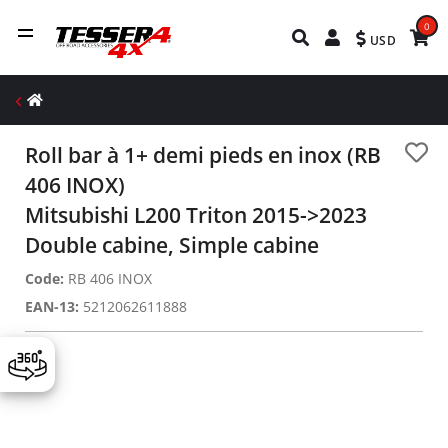
0
USD
Roll bar à 1+ demi pieds en inox (RB
406 INOX)
Mitsubishi L200 Triton 2015->2023
Double cabine, Simple cabine
Code:
RB 406 INOX
EAN-13:
5212062611888