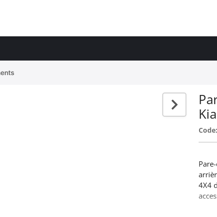
ents
Par
Ki
Code
Pare-
arriè
4X4 d
acces