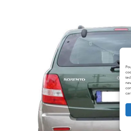
Pou
coo
tec
nav
con
car