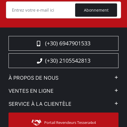
Cookie
Abonnement
(+30) 6947901533
(+30) 2105542813
À PROPOS DE NOUS
L'entreprise
VENTES EN LIGNE
Politique de Confidentialité
Mon compte
SERVICE À LA CLIENTÈLE
Voir nos actualités
Méthodes de paiement
Sitemap
Contacter
Moyens d’expédition
Portail Revendeurs Tessera4x4
Assistance aux clients
Garantie