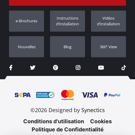
Suivi des commandes
Enregistrement de garantie
Instructions
Vidéos
e-Brochures
Concessionnaires
d’installation
d’installation
Nouvelles
Blog
360º View
©2026 Designed by
Synectics
Conditions d'utilisation
Cookies
Politique de Confidentialité