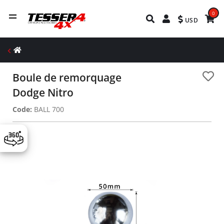
0
USD
Boule de remorquage
Dodge Nitro
Code:
BALL 700