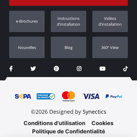
Suivi des commandes
Enregistrement de garantie
Instructions
Vidéos
e-Brochures
Concessionnaires
d’installation
d’installation
Nouvelles
Blog
360º View
©2026 Designed by
Synectics
Conditions d'utilisation
Cookies
Politique de Confidentialité