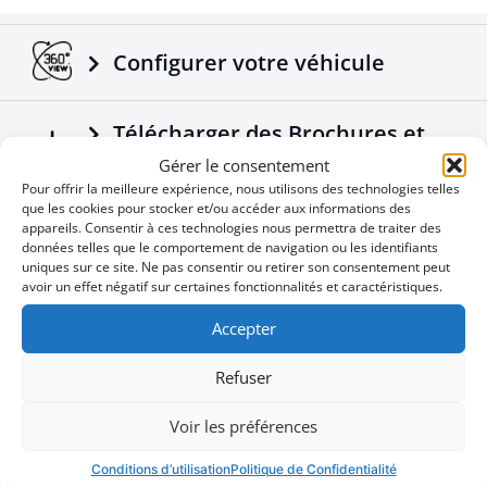
Configurer votre véhicule
Télécharger des Brochures et
Manuels
Gérer le consentement
Pour offrir la meilleure expérience, nous utilisons des technologies telles
que les cookies pour stocker et/ou accéder aux informations des
appareils. Consentir à ces technologies nous permettra de traiter des
Nouvelles de l'Entreprise
données telles que le comportement de navigation ou les identifiants
uniques sur ce site. Ne pas consentir ou retirer son consentement peut
avoir un effet négatif sur certaines fonctionnalités et caractéristiques.
Offres spéciales
Accepter
Refuser
Vous ne voulez pas manquer une
Voir les préférences
User
occasion
ID
Conditions d’utilisation
Politique de Confidentialité