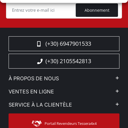
Cookie
Abonnement
(+30) 6947901533
(+30) 2105542813
À PROPOS DE NOUS
L'entreprise
VENTES EN LIGNE
Politique de Confidentialité
Mon compte
SERVICE À LA CLIENTÈLE
Voir nos actualités
Méthodes de paiement
Sitemap
Contacter
Moyens d’expédition
Portail Revendeurs Tessera4x4
Assistance aux clients
Garantie