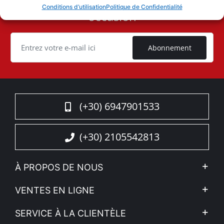
Vous ne voulez pas manquer une
User
Conditions d’utilisation
Politique de Confidentialité
occasion
ID
Cookie
Abonnement
(+30) 6947901533
(+30) 2105542813
À PROPOS DE NOUS
L'entreprise
VENTES EN LIGNE
Politique de Confidentialité
Mon compte
SERVICE À LA CLIENTÈLE
Voir nos actualités
Méthodes de paiement