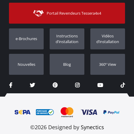
Sitemap
Contacter
Moyens d’expédition
Portail Revendeurs Tessera4x4
Assistance aux clients
Garantie
Suivi des commandes
Enregistrement de garantie
Instructions
Vidéos
e-Brochures
Concessionnaires
d’installation
d’installation
Nouvelles
Blog
360º View
©2026 Designed by
Synectics