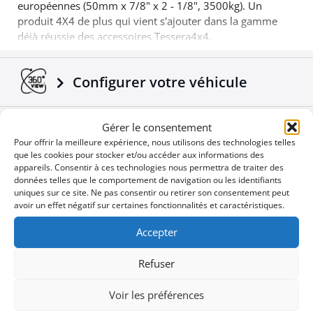
européennes (50mm x 7/8" x 2 - 1/8", 3500kg). Un
produit 4X4 de plus qui vient s'ajouter dans la gamme
déjà réussie des accessoires Tessera4x4.
Configurer votre véhicule
Télécharger des Brochures et
Gérer le consentement
Pour offrir la meilleure expérience, nous utilisons des technologies telles
Manuels
que les cookies pour stocker et/ou accéder aux informations des
appareils. Consentir à ces technologies nous permettra de traiter des
données telles que le comportement de navigation ou les identifiants
Nouvelles de l'Entreprise
uniques sur ce site. Ne pas consentir ou retirer son consentement peut
avoir un effet négatif sur certaines fonctionnalités et caractéristiques.
Accepter
Offres spéciales
Refuser
Voir les préférences