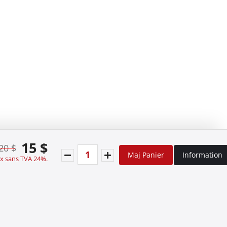
15 $
20 $
Maj Panier
Information
ix sans TVA 24%.