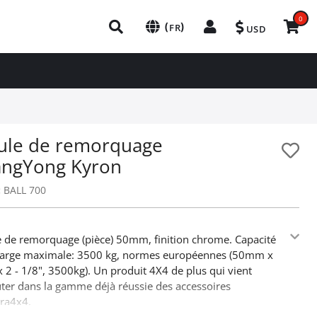
0
(
)
FR
USD
ule de remorquage
angYong Kyron
:
BALL 700
 de remorquage (pièce) 50mm, finition chrome. Capacité
harge maximale: 3500 kg, normes européennes (50mm x
x 2 - 1/8", 3500kg). Un produit 4X4 de plus qui vient
uter dans la gamme déjà réussie des accessoires
ra4x4.