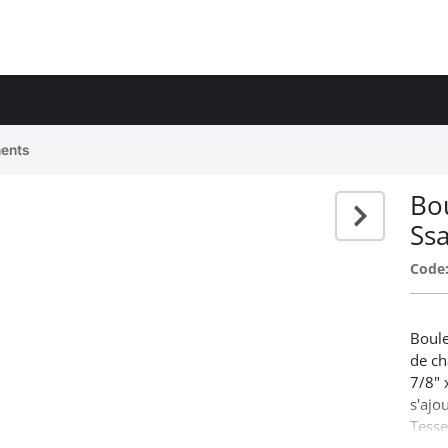
ents
Bo
Ss
Code
Boule
de c
7/8" 
s'ajo
Tesse