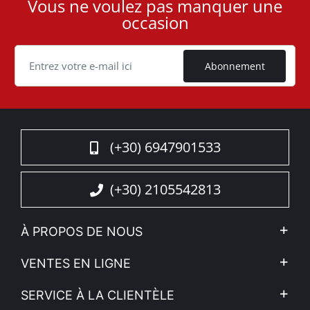
Vous ne voulez pas manquer une
User
occasion
ID
Cookie
Abonnement
(+30) 6947901533
(+30) 2105542813
À PROPOS DE NOUS
L'entreprise
VENTES EN LIGNE
Politique de Confidentialité
Mon compte
SERVICE À LA CLIENTÈLE
Voir nos actualités
Méthodes de paiement