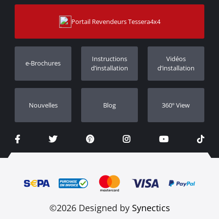
Sitemap
Contacter
Moyens d’expédition
Portail Revendeurs Tessera4x4
Assistance aux clients
Garantie
Suivi des commandes
Enregistrement de garantie
Instructions
Vidéos
e-Brochures
Concessionnaires
d’installation
d’installation
Nouvelles
Blog
360º View
©2026 Designed by
Synectics