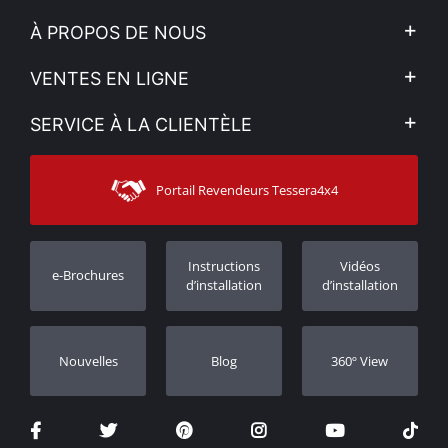
À PROPOS DE NOUS
L'entreprise
VENTES EN LIGNE
Politique de Confidentialité
Mon compte
SERVICE À LA CLIENTÈLE
Voir nos actualités
Méthodes de paiement
Sitemap
Contacter
Moyens d’expédition
Portail Revendeurs Tessera4x4
Assistance aux clients
Garantie
Suivi des commandes
Enregistrement de garantie
Instructions
Vidéos
e-Brochures
Concessionnaires
d’installation
d’installation
Nouvelles
Blog
360º View