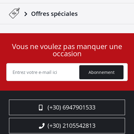
Offres spéciales
Vous ne voulez pas manquer une
User
occasion
ID
Cookie
Abonnement
(+30) 6947901533
(+30) 2105542813