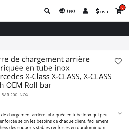
0
(
)
FR
USD
rre de chargement arrière
briquée en tube inox
rcedes X-Class X-CLASS, X-CLASS
th OEM Roll bar
:
BAR 200 INOX
 de chargement arrière fabriquée en tube inox qui peut
renforcée selon les besoins de chaque client, facilement
hée, des supports stables renforcés en duraluminium