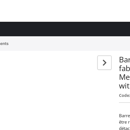
ents
Ba
fa
Me
wi
Code
Barre
être 
détac