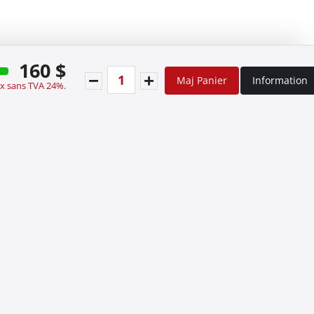
160 $
Maj Panier
Information
ix sans TVA 24%.