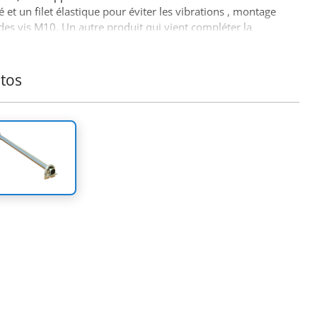
 et un filet élastique pour éviter les vibrations , montage
des vis M10. Un autre produit qui vient compléter la
 déjà réussie d'accessoires 4x4 hors route par
ra4x4 accessories.
tos