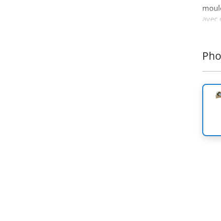
moulé
avec 
gamme
Tesse
Pho