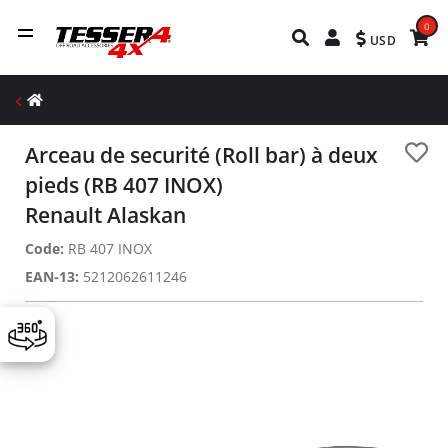
0
USD
Arceau de securité (Roll bar) à deux
pieds (RB 407 INOX)
Renault Alaskan
Code:
RB 407 INOX
EAN-13:
5212062611246