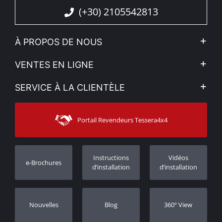
(+30) 2105542813
À PROPOS DE NOUS
L'entreprise
VENTES EN LIGNE
Politique de Confidentialité
Mon compte
SERVICE À LA CLIENTÈLE
Voir nos actualités
Méthodes de paiement
Sitemap
Contacter
Moyens d’expédition
Portail Revendeurs Tessera4x4
Assistance aux clients
Garantie
Suivi des commandes
Enregistrement de garantie
Instructions
Vidéos
e-Brochures
Concessionnaires
d’installation
d’installation
Nouvelles
Blog
360º View