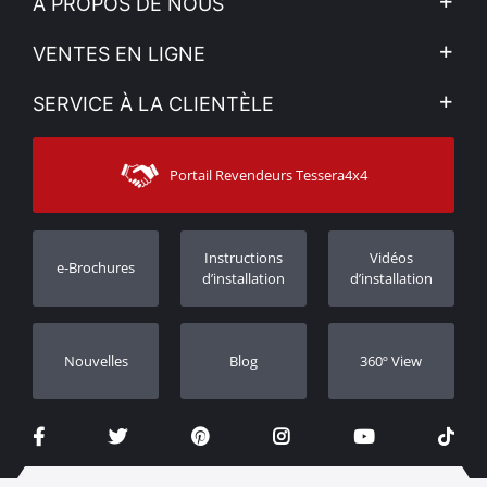
À PROPOS DE NOUS
L'entreprise
VENTES EN LIGNE
Politique de Confidentialité
Mon compte
SERVICE À LA CLIENTÈLE
Voir nos actualités
Méthodes de paiement
Sitemap
Contacter
Moyens d’expédition
Portail Revendeurs Tessera4x4
Assistance aux clients
Garantie
Suivi des commandes
Enregistrement de garantie
Instructions
Vidéos
e-Brochures
Concessionnaires
d’installation
d’installation
Nouvelles
Blog
360º View