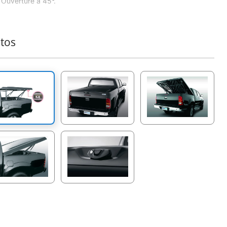
Ouverture à 45°.
Ouverture électrique de la partie avant du couvercle sur
l'appui d'un bouton.
Montage facile sans perçage en 45 min.
tos
Poids du couvercle 20-25 Kg
Surface lisse.
Possibilité de chargement sur le couvre 150 Kg.
Détaché facilement en 10min.
Sustème de verrouillage centrale moderne.
Ouverture avec amortisseur.
Robuste et resistant protection de la carrosserie et du
charge des conditions climatologiques.
Contribution au meilleur comportement routier du véhicule
même à grande vitesse grâce à la fermeture de la
carrosserie qui se comporte comme un long bequet.
Diminution considérable du carburant.
oduit 4X4 de plus qui vient s'ajouter dans la gamme déjà
ie des accessoires Tessera4x4.