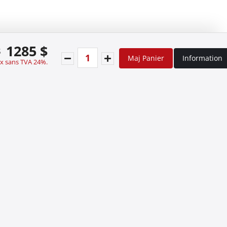
1285 $
$
Maj Panier
Information
ix sans TVA 24%.