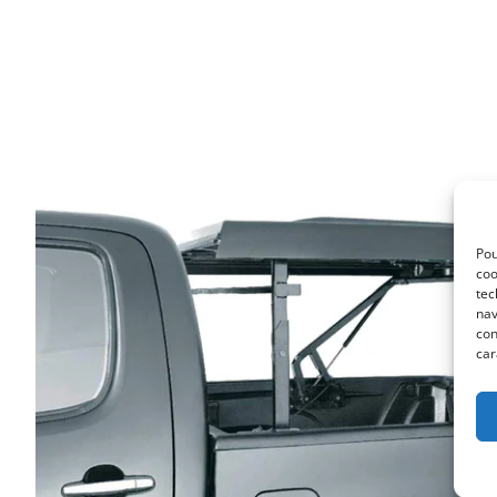
Pou
coo
tec
nav
con
car