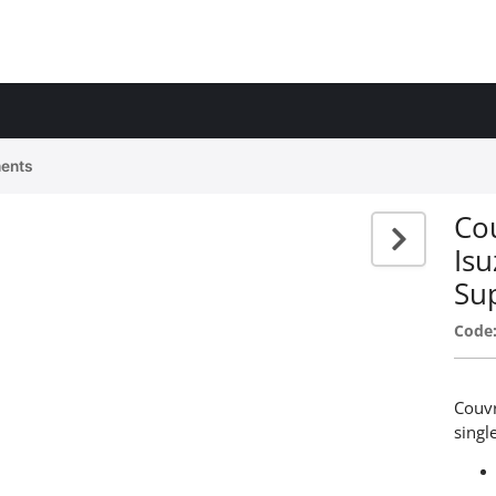
ents
Co
Is
Su
Code
Couvr
singl