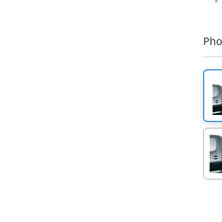
Pho
Un pr
réuss