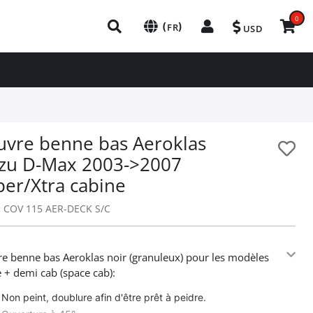
0
(
)
FR
USD
uvre benne bas Aeroklas
uzu D-Max 2003->2007
per/Xtra cabine
:
COV 115 AER-DECK S/C
e benne bas Aeroklas noir (granuleux) pour les modèles
e + demi cab (space cab):
Non peint, doublure afin d'être prêt à peidre.