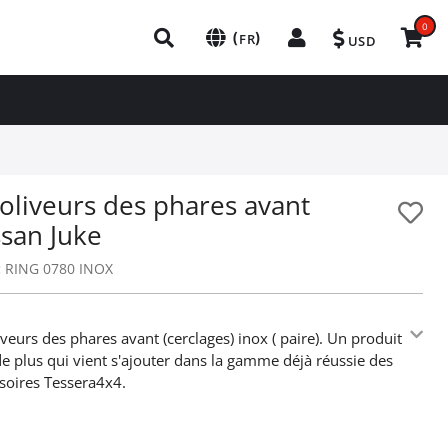
0
(
)
FR
USD
oliveurs des phares avant
ssan Juke
:
RING 0780 INOX
iveurs des phares avant (cerclages) inox ( paire). Un produit
e plus qui vient s'ajouter dans la gamme déjà réussie des
soires Tessera4x4.