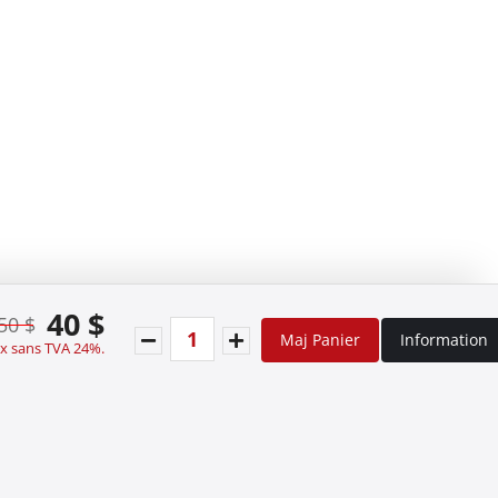
40 $
50 $
Maj Panier
Information
ix sans TVA 24%.