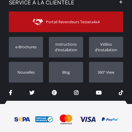
SERVICE À LA CLIENTÈLE
Voir nos actualités
Méthodes de paiement
Sitemap
Contacter
Moyens d’expédition
Portail Revendeurs Tessera4x4
Assistance aux clients
Garantie
Suivi des commandes
Enregistrement de garantie
Instructions
Vidéos
e-Brochures
Concessionnaires
d’installation
d’installation
Nouvelles
Blog
360º View