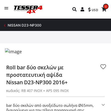
0
USD
NISSAN D23-NP300
Roll bar δύο σκελών με
προστατευτική αψίδα
Nissan D23-NP300 2016+
κωδικός: RB 407 INOX + APS 095 INOX
bar δύο σκελών από ανοξείδωτο σωλήνα Ø65mm,
διαιρούμενο για την τέλεια προσαρμογή στις