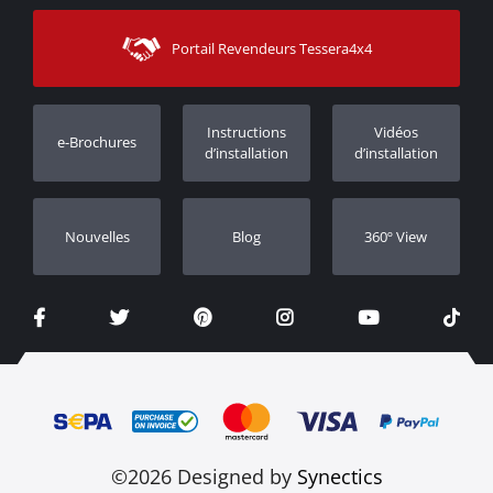
Sitemap
Contacter
Moyens d’expédition
Portail Revendeurs Tessera4x4
Assistance aux clients
Garantie
Suivi des commandes
Enregistrement de garantie
Instructions
Vidéos
e-Brochures
Concessionnaires
d’installation
d’installation
Nouvelles
Blog
360º View
©2026 Designed by
Synectics