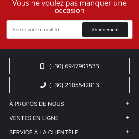
Vous ne voulez pas manquer une
User
occasion
ID
Cookie
Abonnement
(+30) 6947901533
(+30) 2105542813
À PROPOS DE NOUS
L'entreprise
VENTES EN LIGNE
Politique de Confidentialité
Mon compte
SERVICE À LA CLIENTÈLE
Voir nos actualités
Méthodes de paiement