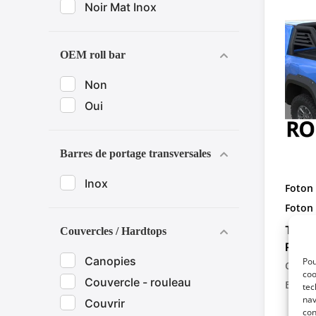
Noir Mat Inox
OEM roll bar
Non
Oui
Barres de portage transversales
Inox
Foton 
Foton 
with O
Tesse
Couvercles / Hardtops
Ridea
Canopies
Pou
Rétra
Code:
coo
Pick-
Couvercle - rouleau
EAN-1
tec
nav
Couvrir
con