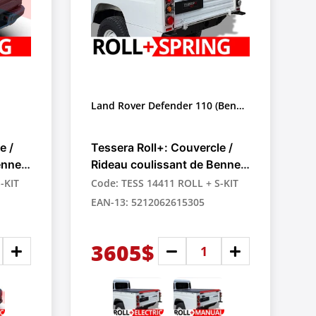
Land Rover Defender 110 (Benne
Longue)
e /
Tessera Roll+: Couvercle /
enne
Rideau coulissant de Benne
Rétractable Manuel à
-KIT
Code: TESS 14411 ROLL + S-KIT
 pour
Assistance par Ressort pour
EAN-13: 5212062615305
Pick-up
3605$