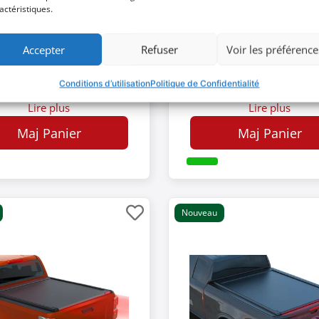
actéristiques.
95$
2250$
Accepter
Refuser
Voir les préférence
Conditions d’utilisation
Politique de Confidentialité
Lire plus
Lire plus
Maj Panier
Maj Panier
Nouveau