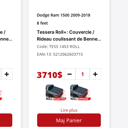
Dodge Ram 1500 2009-2018
8 feet
e /
Tessera Roll+: Couvercle /
enne
Rideau coulissant de Benne
r
Rétractable Manuel pour
Code: TESS 1453 ROLL
Pick-up
EAN-13: 5212062603715
3710$
Lire plus
Maj Panier