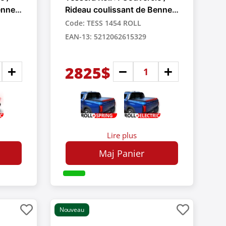
enne
Rideau coulissant de Benne
r
Rétractable Manuel pour
Code: TESS 1454 ROLL
Pick-up
EAN-13: 5212062615329
2825$
Lire plus
Maj Panier
Nouveau