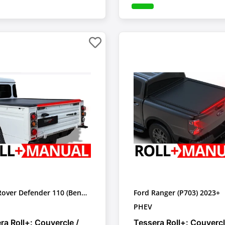
Rover Defender 110 (Benne
Ford Ranger (P703) 2023+
e)
PHEV
ra Roll+: Couvercle /
Tessera Roll+: Couvercl