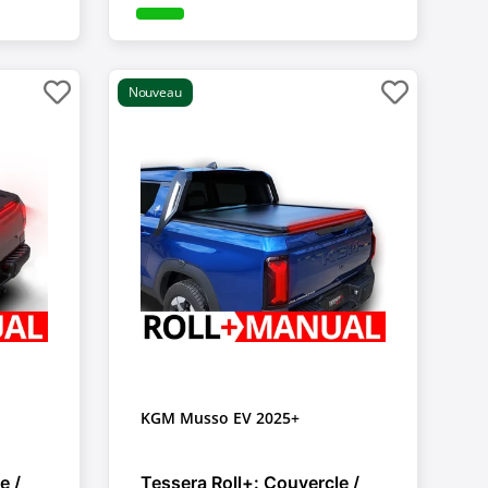
Nouveau
KGM Musso EV 2025+
e /
Tessera Roll+: Couvercle /