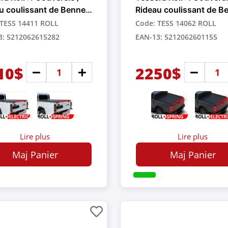
u coulissant de Benne
Rideau coulissant de B
ctable Manuel pour
Rétractable Manuel pou
 TESS 14411 ROLL
Code: TESS 14062 ROLL
up
Pick-up
3: 5212062615282
EAN-13: 5212062601155
10$
2250$
Lire plus
Lire plus
Maj Panier
Maj Panier