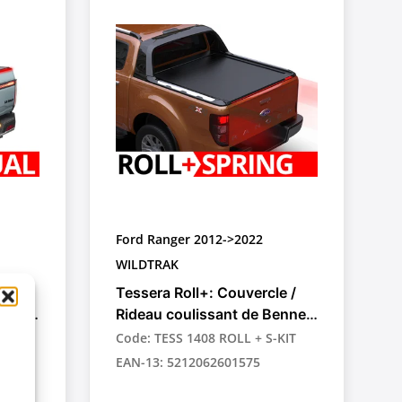
Ford Ranger 2012->2022
WILDTRAK
e /
Tessera Roll+: Couvercle /
enne
Rideau coulissant de Benne
r
Rétractable Manuel à
Code: TESS 1408 ROLL + S-KIT
Assistance par Ressort pour
EAN-13: 5212062601575
Pick-up