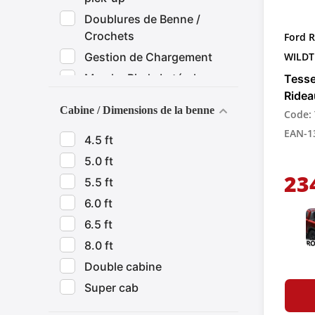
Doublures de Benne /
Crochets
Ford R
Gestion de Chargement
WILDT
Marche Pieds Latérales
Tesse
Ridea
Pare-chocs
Cabine / Dimensions de la benne
Rétra
Code:
Tapis de sol et de coffre
Pick-
EAN-1
4.5 ft
5.0 ft
23
5.5 ft
6.0 ft
6.5 ft
8.0 ft
Double cabine
Super cab