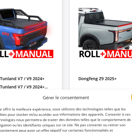
Tunland V7 / V9 2024+
Dongfeng Z9 2025+
Tunland V7 / V9 2024+
EM Roll bar
ra Roll+: Couvercle /
Tessera Roll+: Couvercl
Gérer le consentement
u coulissant de Benne
Rideau coulissant de B
r offrir la meilleure expérience, nous utilisons des technologies telles que les
ctable Manuel pour
Rétractable Manuel pou
 TESS 14431 ROLL
Code: TESS 1462 ROLL
kies pour stocker et/ou accéder aux informations des appareils. Consentir à ces
up
Pick-up
3: 5212062615183
EAN-13: 5212062615350
hnologies nous permettra de traiter des données telles que le comportement de
igation ou les identifiants uniques sur ce site. Ne pas consentir ou retirer son
sentement peut avoir un effet négatif sur certaines fonctionnalités et