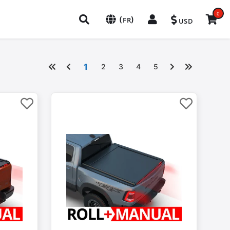
0
(
)
FR
USD
1
2
3
4
5