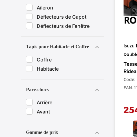
Aileron
Déflecteurs de Capot
Déflecteurs de Fenêtre
Isuzu
Tapis pour Habitacle et Coffre
Doubl
Coffre
Tesse
Habitacle
Ridea
Rétra
Code: 
Assis
EAN-1
Pare-chocs
Pick-
Arrière
25
Avant
Gamme de prix