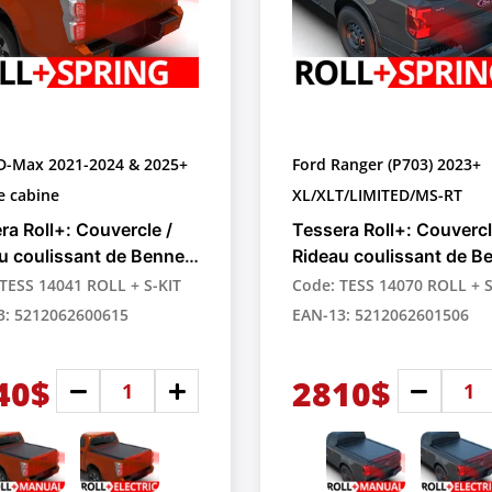
 D-Max 2021-2024 & 2025+
Ford Ranger (P703) 2023+
e cabine
XL/XLT/LIMITED/MS-RT
ra Roll+: Couvercle /
Tessera Roll+: Couvercl
u coulissant de Benne
Rideau coulissant de B
ctable Manuel à
Rétractable Manuel à
TESS 14041 ROLL + S-KIT
Code: TESS 14070 ROLL + S
tance par Ressort pour
Assistance par Ressort
3: 5212062600615
EAN-13: 5212062601506
up
Pick-up
40$
2810$