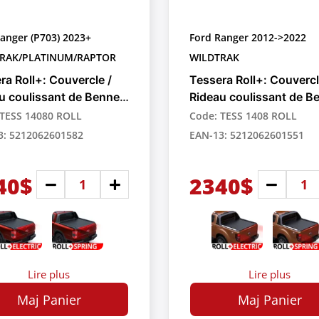
anger (P703) 2023+
Ford Ranger 2012->2022
RAK/PLATINUM/RAPTOR
WILDTRAK
ra Roll+: Couvercle /
Tessera Roll+: Couvercl
u coulissant de Benne
Rideau coulissant de B
ctable Manuel pour
Rétractable Manuel pou
 TESS 14080 ROLL
Code: TESS 1408 ROLL
up
Pick-up
3: 5212062601582
EAN-13: 5212062601551
40$
2340$
Lire plus
Lire plus
Maj Panier
Maj Panier