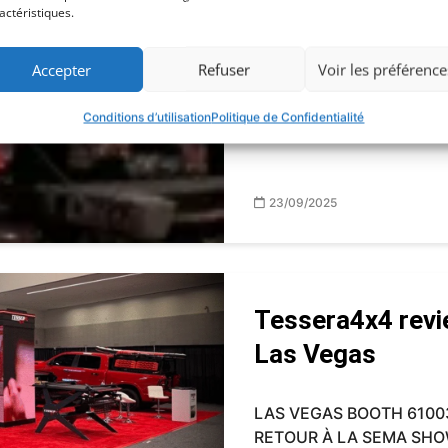
actéristiques.
collaboration a
Accepter
Refuser
Voir les préférence
Un salon record ADIHEX 2
une énergie et une ampleu
Conditions d’utilisation
Politique de Confidentialité
exposant...
23/09/2025
Tessera4x4 rev
Las Vegas
LAS VEGAS BOOTH 61003
RETOUR À LA SEMA SHOW 