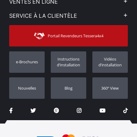
VENTES EN LIGNE
Politique de Confidentialité
Mon compte
SERVICE À LA CLIENTÈLE
Voir nos actualités
Méthodes de paiement
Sitemap
Contacter
Moyens d’expédition
Portail Revendeurs Tessera4x4
Assistance aux clients
Garantie
Suivi des commandes
Enregistrement de garantie
Instructions
Vidéos
e-Brochures
Concessionnaires
d’installation
d’installation
Nouvelles
Blog
360º View