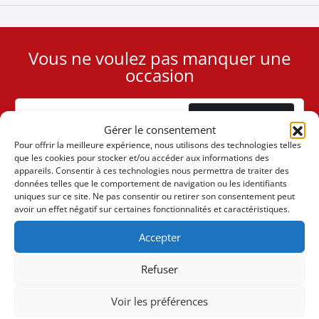
Vous ne voulez pas manquer une
User
occasion
ID
Cookie
Abonnement
Gérer le consentement
Pour offrir la meilleure expérience, nous utilisons des technologies telles
que les cookies pour stocker et/ou accéder aux informations des
appareils. Consentir à ces technologies nous permettra de traiter des
données telles que le comportement de navigation ou les identifiants
uniques sur ce site. Ne pas consentir ou retirer son consentement peut
(+30) 6947901533
avoir un effet négatif sur certaines fonctionnalités et caractéristiques.
Accepter
(+30) 2105542813
Refuser
À PROPOS DE NOUS
Voir les préférences
L'entreprise