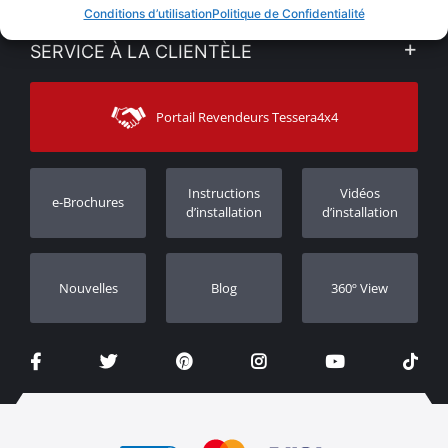
VENTES EN LIGNE
Conditions d’utilisation
Politique de Confidentialité
Politique de Confidentialité
Mon compte
SERVICE À LA CLIENTÈLE
Voir nos actualités
Méthodes de paiement
Sitemap
Contacter
Moyens d’expédition
Portail Revendeurs Tessera4x4
Assistance aux clients
Garantie
Suivi des commandes
Enregistrement de garantie
Instructions
Vidéos
e-Brochures
Concessionnaires
d’installation
d’installation
Nouvelles
Blog
360º View