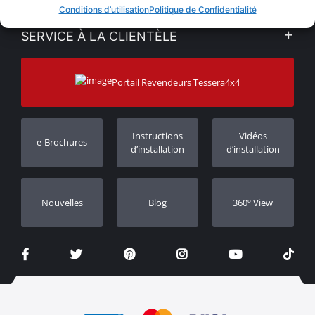
VENTES EN LIGNE
Conditions d’utilisation
Politique de Confidentialité
Politique de Confidentialité
Mon compte
SERVICE À LA CLIENTÈLE
Voir nos actualités
Méthodes de paiement
Sitemap
Contacter
Moyens d’expédition
Portail Revendeurs Tessera4x4
Assistance aux clients
Garantie
Suivi des commandes
Enregistrement de garantie
Instructions
Vidéos
e-Brochures
Concessionnaires
d’installation
d’installation
Nouvelles
Blog
360º View