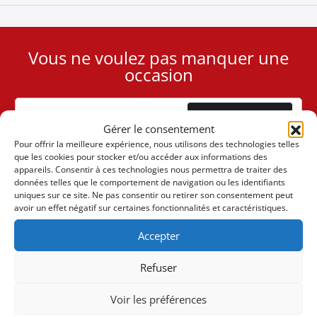
Vous ne voulez pas manquer une
User
occasion
ID
Cookie
Abonnement
Gérer le consentement
Pour offrir la meilleure expérience, nous utilisons des technologies telles
que les cookies pour stocker et/ou accéder aux informations des
appareils. Consentir à ces technologies nous permettra de traiter des
données telles que le comportement de navigation ou les identifiants
uniques sur ce site. Ne pas consentir ou retirer son consentement peut
(+30) 6947901533
avoir un effet négatif sur certaines fonctionnalités et caractéristiques.
Accepter
(+30) 2105542813
Refuser
À PROPOS DE NOUS
Voir les préférences
L'entreprise