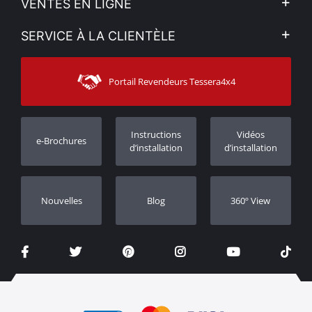
VENTES EN LIGNE
Politique de Confidentialité
Mon compte
SERVICE À LA CLIENTÈLE
Voir nos actualités
Méthodes de paiement
Sitemap
Contacter
Moyens d’expédition
Portail Revendeurs Tessera4x4
Assistance aux clients
Garantie
Suivi des commandes
Enregistrement de garantie
Instructions
Vidéos
e-Brochures
Concessionnaires
d’installation
d’installation
Nouvelles
Blog
360º View