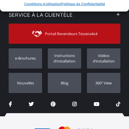
VENTES EN LIGNE
Conditions d’utilisation
Politique de Confidentialité
Politique de Confidentialité
Mon compte
SERVICE À LA CLIENTÈLE
Voir nos actualités
Méthodes de paiement
Sitemap
Contacter
Moyens d’expédition
Portail Revendeurs Tessera4x4
Assistance aux clients
Garantie
Suivi des commandes
Enregistrement de garantie
Instructions
Vidéos
e-Brochures
Concessionnaires
d’installation
d’installation
Nouvelles
Blog
360º View