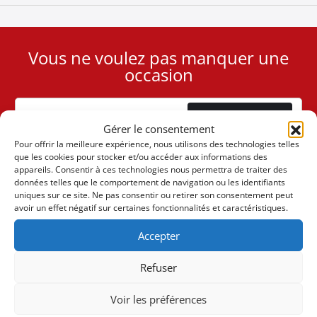
Vous ne voulez pas manquer une
User
occasion
ID
Cookie
Abonnement
Gérer le consentement
Pour offrir la meilleure expérience, nous utilisons des technologies telles
que les cookies pour stocker et/ou accéder aux informations des
appareils. Consentir à ces technologies nous permettra de traiter des
données telles que le comportement de navigation ou les identifiants
uniques sur ce site. Ne pas consentir ou retirer son consentement peut
(+30) 6947901533
avoir un effet négatif sur certaines fonctionnalités et caractéristiques.
Accepter
(+30) 2105542813
Refuser
À PROPOS DE NOUS
Voir les préférences
L'entreprise