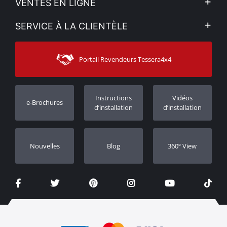
VENTES EN LIGNE
Politique de Confidentialité
Mon compte
SERVICE À LA CLIENTÈLE
Voir nos actualités
Méthodes de paiement
Sitemap
Contacter
Moyens d’expédition
Portail Revendeurs Tessera4x4
Assistance aux clients
Garantie
Suivi des commandes
Enregistrement de garantie
Instructions
Vidéos
e-Brochures
Concessionnaires
d’installation
d’installation
Nouvelles
Blog
360º View